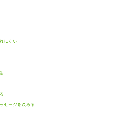
れにくい
法
る
ッセージを決める