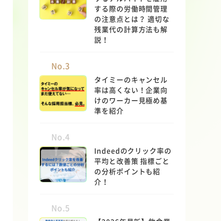
する際の労働時間管理
の注意点とは？ 適切な
残業代の計算方法も解
説！
No.3
タイミーのキャンセル
率は高くない！企業向
けのワーカー見極め基
準を紹介
No.4
Indeedのクリック率の
平均と改善策 指標ごと
の分析ポイントも紹
介！
No.5