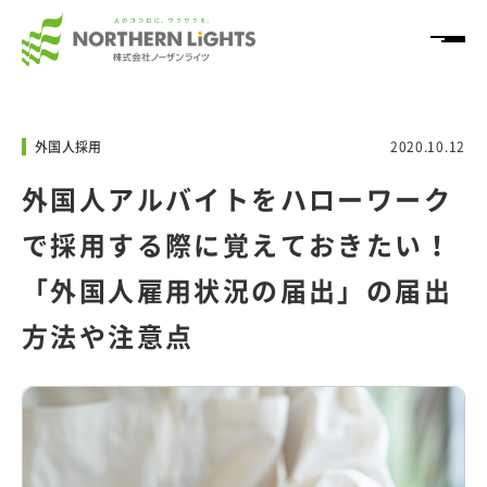
HOME
外国人採用
2020.10.12
サービス
外国人アルバイトをハローワーク
で採用する際に覚えておきたい！
導入事例
「外国人雇用状況の届出」の届出
方法や注意点
ノウハウ情報
「NL+」
企業情報