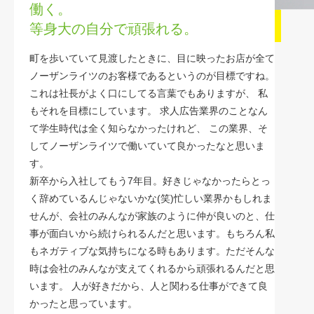
働く。
等身大の自分で頑張れる。
町を歩いていて見渡したときに、目に映ったお店が全て
ノーザンライツのお客様であるというのが目標ですね。
これは社長がよく口にしてる言葉でもありますが、
私
もそれを目標にしています。
求人広告業界のことなん
て学生時代は全く知らなかったけれど、
この業界、そ
してノーザンライツで働いていて良かったなと思いま
す。
新卒から入社してもう7年目。好きじゃなかったらとっ
く辞めているんじゃないかな(笑)
忙しい業界かもしれま
せんが、会社のみんなが家族のように仲が良いのと、仕
事が面白いから続けられるんだと思います。
もちろん私
もネガティブな気持ちになる時もあります。
ただそんな
時は会社のみんなが支えてくれるから頑張れるんだと思
います。
人が好きだから、人と関わる仕事ができて良
かったと思っています。