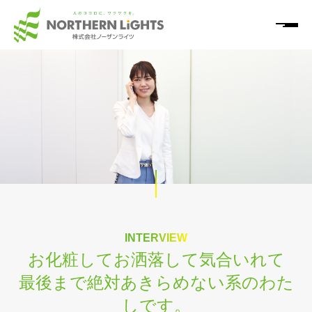
HOME
サービス
導入事例
ノウハウ情報
「NL+」
INTERVIEW
お化粧してお洒落して気合いれて
企業情報
最後まで絶対あきらめない系のわた
しです。